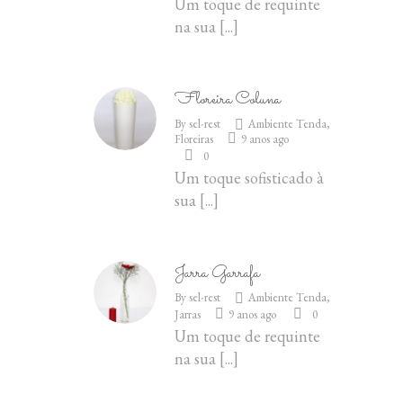
Um toque de requinte
na sua
[...]
Floreira Coluna
By
sel-rest
Ambiente Tenda
,
Floreiras
9 anos ago
0
Um toque sofisticado à
sua
[...]
Jarra Garrafa
By
sel-rest
Ambiente Tenda
,
Jarras
9 anos ago
0
Um toque de requinte
na sua
[...]