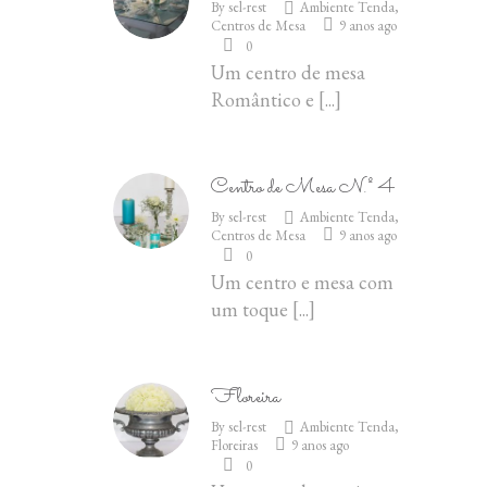
By
sel-rest
Ambiente Tenda
,
Centros de Mesa
9 anos ago
0
Um centro de mesa
Romântico e
[...]
Centro de Mesa N.º 4
By
sel-rest
Ambiente Tenda
,
Centros de Mesa
9 anos ago
0
Um centro e mesa com
um toque
[...]
Floreira
By
sel-rest
Ambiente Tenda
,
Floreiras
9 anos ago
0