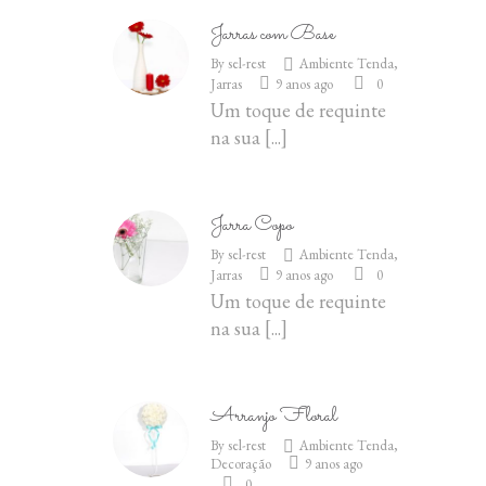
Jarras com Base
By
sel-rest
Ambiente Tenda
,
Jarras
9 anos ago
0
Um toque de requinte
na sua
[...]
Jarra Copo
By
sel-rest
Ambiente Tenda
,
Jarras
9 anos ago
0
Um toque de requinte
na sua
[...]
Arranjo Floral
By
sel-rest
Ambiente Tenda
,
Decoração
9 anos ago
0