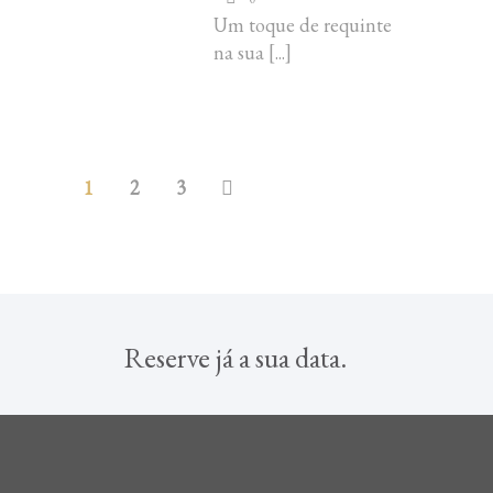
Um toque de requinte
na sua
[...]
1
2
3
Reserve já a sua data.