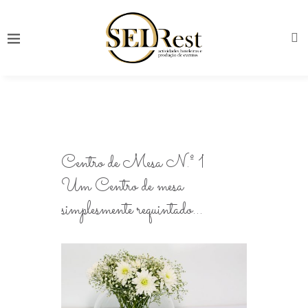
Centro de Mesa N.º 1
Um Centro de mesa
simplesmente requintado…