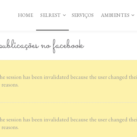
HOME
SELREST
SERVIÇOS
AMBIENTES
ublicações no facebook
SelRest
Espaço Exterior
Missão
Tenda Panorâmica
Funcionamento
Coreto
The session has been invalidated because the user changed th
 reasons.
Parcerias
Bar Esplanada
Reservas
Quiosque
Facebook
The session has been invalidated because the user changed th
Politica de Privacidade
 reasons.